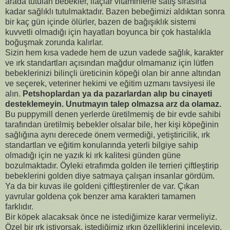
arada tutulan bebekler, ilaçlar vitaminlerle satış sırasına
kadar sağlıklı tutulmaktadır. Bazen bebeğimizi aldıktan sonra
bir kaç gün içinde ölürler, bazen de bağışıklık sistemi
kuvvetli olmadığı için hayatları boyunca bir çok hastalıkla
boğuşmak zorunda kalırlar.
Sizin hem kısa vadede hem de uzun vadede sağlık, karakter
ve ırk standartları açısından mağdur olmamanız için lütfen
bebeklerinizi bilinçli üreticinin köpeği olan bir anne altından
ve seçerek, veteriner hekimi ve eğitim uzmanı tavsiyesi ile
alın.
Petshoplardan ya da pazarlardan alıp bu cinayeti
desteklemeyin. Unutmayın talep olmazsa arz da olamaz.
Bu puppymill denen yerlerde üretilmemiş de bir evde sahibi
tarafından üretilmiş bebekler olsalar bile, her kişi köpeğinin
sağlığına aynı derecede önem vermediği, yetiştiricilik, ırk
standartları ve eğitim konularında yeterli bilgiye sahip
olmadığı için ne yazık ki ırk kalitesi günden güne
bozulmaktadır. Öyleki etrafımda golden ile terrieri çiftleştirip
bebeklerini golden diye satmaya çalışan insanlar gördüm.
Ya da bir kuvas ile goldeni çiftleştirenler de var. Çıkan
yavrular goldena çok benzer ama karakteri tamamen
farklıdır.
Bir köpek alacaksak önce ne istediğimize karar vermeliyiz.
Özel bir ırk istiyorsak, istediğimiz ırkın özelliklerini inceleyip,