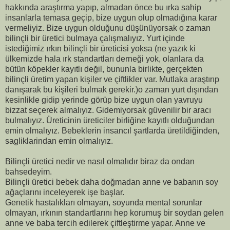
hakkında araştırma yapıp, almadan önce bu ırka sahip
insanlarla temasa geçip, bize uygun olup olmadığına karar
vermeliyiz. Bize uygun olduğunu düşünüyorsak o zaman
bilinçli bir üretici bulmaya çalışmalıyız. Yurt içinde
istediğimiz ırkın bilinçli bir üreticisi yoksa (ne yazık ki
ülkemizde hala ırk standartları derneği yok, olanlara da
bütün köpekler kayıtlı değil, bununla birlikte, gerçekten
bilinçli üretim yapan kişiler ve çiftlikler var. Mutlaka araştırıp
danışarak bu kişileri bulmak gerekir.)o zaman yurt dışından
kesinlikle gidip yerinde görüp bize uygun olan yavruyu
bizzat seçerek almalıyız. Gidemiyorsak güvenilir bir aracı
bulmalıyız. Üreticinin üreticiler birliğine kayıtlı olduğundan
emin olmalıyız. Bebeklerin insancıl şartlarda üretildiğinden,
sagliklarindan emin olmalıyız.
Bilinçli üretici nedir ve nasıl olmalıdır biraz da ondan
bahsedeyim.
Bilinçli üretici bebek daha doğmadan anne ve babanın soy
ağaçlarını inceleyerek işe başlar.
Genetik hastalıkları olmayan, soyunda mental sorunlar
olmayan, ırkının standartlarını hep korumuş bir soydan gelen
anne ve baba tercih edilerek çiftleştirme yapar. Anne ve