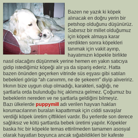
Bazen ne yazık ki köpek
alınacak en doğru yerin bir
petshop olduğunu düşünürüz.
Sabırsız bir millet olduğumuz
için köpek almaya karar
verdikten sonra köpekleri
tanımak için vakit ayırıp,
hayatımızın köpekle birlikte
nasıl olacağını düşünmek yerine hemen en yakın satıcıya
gidip istediğimiz köpeği alır ya da sipariş ederiz. Hatta
bazen önünden geçerken vitrinde süs eşyası gibi satılan
bebekleri görüp “ah canıımm, ne de şekeerrr” diyip alıveririz.
Irkının bize uygun olup olmadığı, karakteri, sağlığı, ne
şartlarla orda bulunduğu hiç aklımıza gelmez. Çoğumuz bu
bebeklerin nereden ve ne şartlarla geldiğini bilmeyiz.
Bazı ülkelerde
puppymill
adı verilen hayvan hakları
korumacılarının buraları kapattırmak için ciddi savaşlar
verdiği köpek üretim çiftlikleri vardır. Bu yerlerde son derece
sağlıksız ve kötü şartlarda bebek üretimi yapılır. Köpekler
baska hic bir köpekle temas ettirilmeden tamamen asosyal
olarak hayatları boyunca ancak sığabildikleri bir kafeste