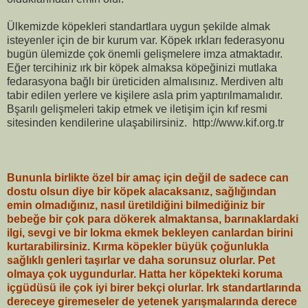
Ülkemizde köpekleri standartlara uygun şekilde almak
isteyenler için de bir kurum var. Köpek ırkları federasyonu
bugün ülemizde çok önemli gelişmelere imza atmaktadır.
Eğer tercihiniz ırk bir köpek almaksa köpeğinizi mutlaka
fedarasyona bağlı bir üreticiden almalısınız. Merdiven altı
tabir edilen yerlere ve kişilere asla prim yaptırılmamalıdır.
Bşarılı gelişmeleri takip etmek ve iletişim için kıf resmi
sitesinden kendilerine ulaşabilirsiniz. http://www.kif.org.tr
Bununla birlikte özel bir amaç için değil de sadece can
dostu olsun diye bir köpek alacaksanız, sağlığından
emin olmadığınız, nasıl üretildiğini bilmediğiniz bir
bebeğe bir çok para dökerek almaktansa, barınaklardaki
ilgi, sevgi ve bir lokma ekmek bekleyen canlardan birini
kurtarabilirsiniz. Kırma köpekler büyük çoğunlukla
sağlıklı genleri taşırlar ve daha sorunsuz olurlar. Pet
olmaya çok uygundurlar. Hatta her köpekteki koruma
içgüdüsü ile çok iyi birer bekçi olurlar. Irk standartlarında
dereceye giremeseler de yetenek yarışmalarında derece