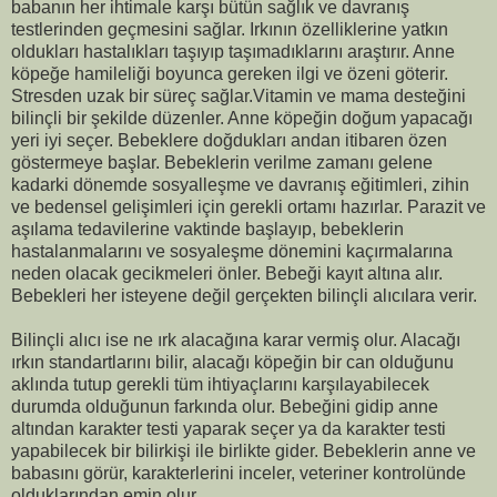
babanın her ihtimale karşı bütün sağlık ve davranış
testlerinden geçmesini sağlar. Irkının özelliklerine yatkın
oldukları hastalıkları taşıyıp taşımadıklarını araştırır. Anne
köpeğe hamileliği boyunca gereken ilgi ve özeni göterir.
Stresden uzak bir süreç sağlar.Vitamin ve mama desteğini
bilinçli bir şekilde düzenler. Anne köpeğin doğum yapacağı
yeri iyi seçer. Bebeklere doğdukları andan itibaren özen
göstermeye başlar. Bebeklerin verilme zamanı gelene
kadarki dönemde sosyalleşme ve davranış eğitimleri, zihin
ve bedensel gelişimleri için gerekli ortamı hazırlar. Parazit ve
aşılama tedavilerine vaktinde başlayıp, bebeklerin
hastalanmalarını ve sosyaleşme dönemini kaçırmalarına
neden olacak gecikmeleri önler. Bebeği kayıt altına alır.
Bebekleri her isteyene değil gerçekten bilinçli alıcılara verir.
Bilinçli alıcı ise ne ırk alacağına karar vermiş olur. Alacağı
ırkın standartlarını bilir, alacağı köpeğin bir can olduğunu
aklında tutup gerekli tüm ihtiyaçlarını karşılayabilecek
durumda olduğunun farkında olur. Bebeğini gidip anne
altından karakter testi yaparak seçer ya da karakter testi
yapabilecek bir bilirkişi ile birlikte gider. Bebeklerin anne ve
babasını görür, karakterlerini inceler, veteriner kontrolünde
olduklarından emin olur.