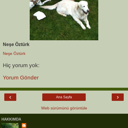
Neşe Öztürk
Neşe Öztürk
Hiç yorum yok:
Yorum Gönder
‹
›
Ana Sayfa
Web sürümünü görüntüle
HAKKIMDA