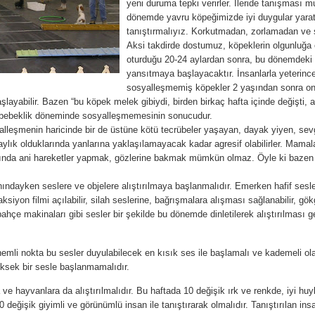
yeni duruma tepki verirler. İleride tanışması m
dönemde yavru köpeğimizde iyi duygular yara
tanıştırmalıyız. Korkutmadan, zorlamadan ve s
Aksi takdirde dostumuz,
köpeklerin olgunluğa er
oturduğu 20-24 aylardan sonra, bu dönemdeki k
yansıtmaya başlayacaktır. İnsanlarla yeterinc
sosyalleşmemiş köpekler 2 yaşından sonra onl
şlayabilir. Bazen “bu köpek melek gibiydi, birden birkaç hafta içinde değişti
 bebeklik döneminde sosyalleşmemesinin sonucudur.
lleşmenin haricinde bir de üstüne kötü tecrübeler yaşayan, dayak yiyen, se
ylık olduklarında yanlarına yaklaşılamayacak kadar agresif olabilirler. Mama
rında ani hareketler yapmak, gözlerine bakmak mümkün olmaz. Öyle ki bazen k
.
ndayken seslere ve objelere alıştırılmaya başlanmalıdır. Emerken hafif sesle 
ksiyon filmi açılabilir, silah seslerine, bağrışmalara alışması sağlanabilir, gök
,bahçe makinaları gibi sesler bir şekilde bu dönemde dinletilerek alıştırılması
li nokta bu sesler duyulabilecek en kısık ses ile başlamalı ve kademeli olara
sek bir sesle başlanmamalıdır.
 ve hayvanlara da alıştırılmalıdır. Bu haftada 10 değişik ırk ve renkde, iyi hu
eğişik giyimli ve görünümlü insan ile tanıştırarak olmalıdır. Tanıştırılan insa