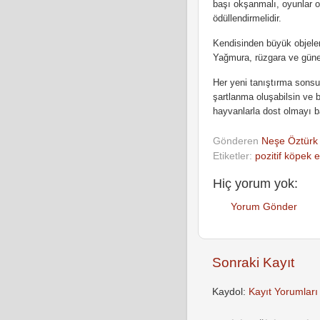
başı okşanmalı, oyunlar oy
ödüllendirmelidir.
Kendisinden büyük objeler
Yağmura, rüzgara ve güneşe
Her yeni tanıştırma sonsuz
şartlanma oluşabilsin ve b
hayvanlarla dost olmayı ba
Gönderen
Neşe Öztürk
Etiketler:
pozitif köpek
Hiç yorum yok:
Yorum Gönder
Sonraki Kayıt
Kaydol:
Kayıt Yorumları