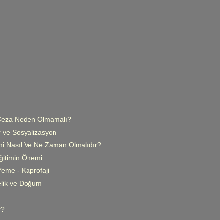
 Ceza Neden Olmamalı?
r ve Sosyalizasyon
mi Nasıl Ve Ne Zaman Olmalıdır?
itimin Önemi
Yeme - Kaprofaji
elik ve Doğum
r?