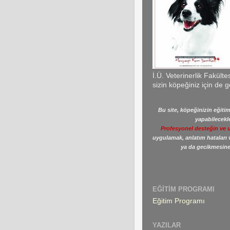
İ.Ü. Veterinerlik Fakült
sizin köpeğiniz için de g
Bu site, köpeğinizin eğitimi
yapabilecekle
Profesyonel desteğin ve 
uygulamak, anlatım hataları
ya da gecikmesine 
EĞITIM PROGRAMI
Eğitim Programı
YAZILAR