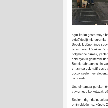
aşırı korku göstermeye ba
oldu?”dediğimiz durumlar
Bebeklik döneminde sosya
tanışmayan köpekler 7-8 a
bölgelerine girmek, yanla
saldırganlık gösterebilirler
Bebek daha annesinin yanı
sırasında çok hafif sesle a
çocuk sesleri, ev aletleri
bazılarıdır.
Unutulmaması gereken önem
yavrumuzu korkutacak yük
Seslerin dışında insanlara
emin olduğumuz köpek, 20 d