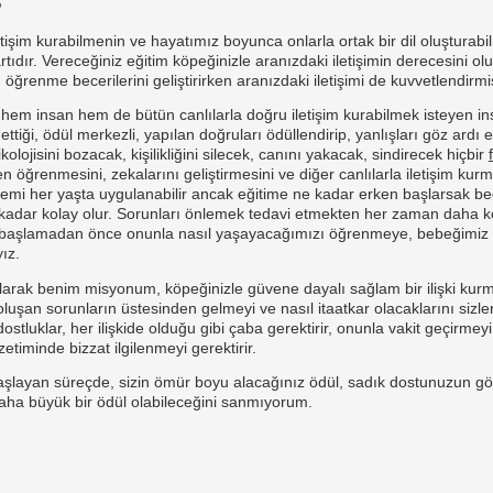
?
etişim kurabilmenin ve hayatımız boyunca onlarla ortak bir dil oluşturab
artıdır. Vereceğiniz eğitim köpeğinizle aranızdaki iletişimin derecesini o
 öğrenme becerilerini geliştirirken aranızdaki iletişimi de kuvvetlendirm
i, hem insan hem de bütün canlılarla doğru iletişim kurabilmek isteyen i
 ettiği, ödül merkezli, yapılan doğruları ödüllendirip, yanlışları göz ard
kolojisini bozacak, kişilikliğini silecek, canını yakacak, sindirecek hiçbir
n öğrenmesini, zekalarını geliştirmesini ve diğer canlılarla iletişim ku
istemi her yaşta uygulanabilir ancak eğitime ne kadar erken başlarsak be
kadar kolay olur. Sorunları önlemek tedavi etmekten her zaman daha k
aşlamadan önce onunla nasıl yaşayacağımızı öğrenmeye, bebeğimiz ge
ız.
olarak benim misyonum, köpeğinizle güvene dayalı sağlam bir ilişki kurm
uşan sorunların üstesinden gelmeyi ve nasıl itaatkar olacaklarını sizle
stluklar, her ilişkide olduğu gibi çaba gerektirir, onunla vakit geçirmeyi
timinde bizzat ilgilenmeyi gerektirir.
şlayan süreçde, sizin ömür boyu alacağınız ödül, sadık dostunuzun göz
daha büyük bir ödül olabileceğini sanmıyorum.