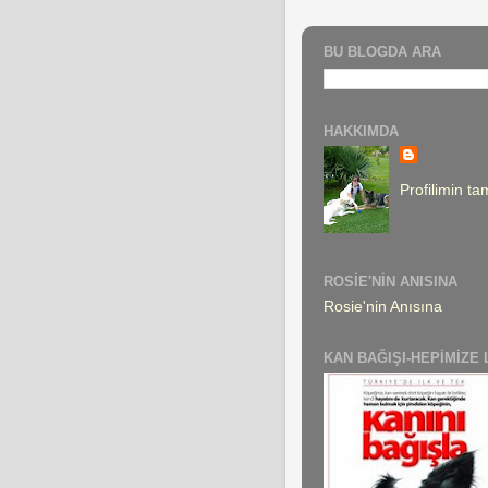
BU BLOGDA ARA
HAKKIMDA
Profilimin t
ROSIE'NIN ANISINA
Rosie'nin Anısına
KAN BAĞIŞI-HEPIMIZE 