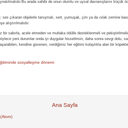
natılmalıdır.Bu arada sahibi de onun olumlu ve uysal davranışlarını küçük ödü
, ses çıkaran objelerle tanışmalı, sert, yumuşak, çim ya da ıslak zemine bas
 alıştırılmalıdır.
 bir sabırla, acele etmeden ve mutlaka ödülle desteklenmeli ve pekiştirilmeli
öylece yeni durumlar onda iyi duygular hissettirsin, daha sonra sevgi dolu, sab
şarabilen, kendine güvenen, verdiğimiz her eğitimi kolaylıkla alan bir köpekle
 eğitiminde sosyalleşme dönemi
Ana Sayfa
 (Atom)