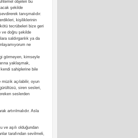
uhtemel objeleri bu
tacak şekilde
evdirerek tanışmalıdır.
dikleri, kişiliklerinin
ötü tecrübeleri bize geri
e ve doğru şekilde
ara saldırganlık ya da
, anlayamıyorum ne
vgi görmeyen, kimseyle
larına yaklaşmak,
endi sahiplerine bile
müzik açılabilir, oyun
gürültüsü, siren sesleri,
 gereken seslerden
k artırılmalıdır. Asla
ylu ve aşılı olduğundan
nlar tarafından sevilmeli,