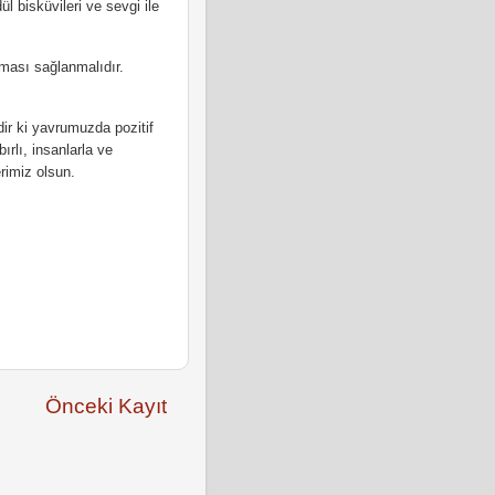
l bisküvileri ve sevgi ile
ması sağlanmalıdır.
dir ki yavrumuzda pozitif
ırlı, insanlarla ve
rimiz olsun.
Önceki Kayıt