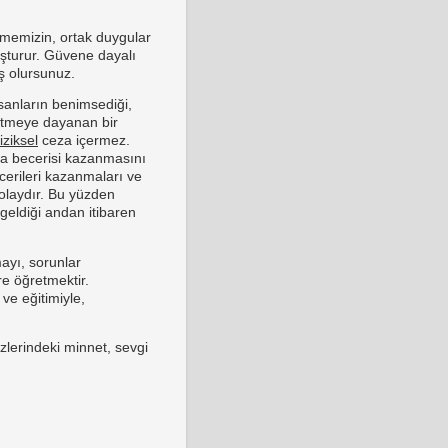
ilmemizin, ortak duygular
luşturur. Güvene dayalı
iş olursunuz.
nsanların benimsediği,
ı etmeye dayanan bir
fiziksel
ceza içermez.
rma becerisi kazanmasını
cerileri kazanmaları ve
olaydır. Bu yüzden
ldiği andan itibaren
ayı, sorunlar
re öğretmektir.
 ve eğitimiyle,
lerindeki minnet, sevgi