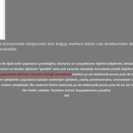
esi bünyesinde oluşturulan kan bağışı merkezi bütün can dostlarından de
erekebilir.
 ile ilgili neler yapmanız gerektiğini, davranış ve sosyalleşme eğitimi bilgilerini, ileti
rinizi ve birebir eğitimin "gerekli" ama çok zorunlu olmadığı konularda çeşitli bilgileri
uygulamalı eğitimin zorunlu olduğu konularda
telefon ya da elektronik posta yolu ile 
 ve sahiplerin uygulama hataları nedeniyle eğitimin, yanlış yönlenmesine, istenmeye
neden olmaktadır. Bu nedenle lütfen telefonla ya da elektronik posta yolu ile bu tür bi
Her hakkı saklıdır. Yazıların izinsiz kopyalanması yasaktır.
®ft