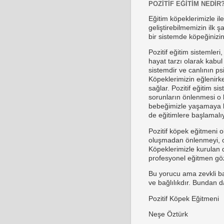
POZITIF EĞITIM NEDIR
Eğitim köpeklerimizle il
geliştirebilmemizin ilk ş
bir sistemde köpeğinizin
Pozitif eğitim sistemler
hayat tarzı olarak kabul
sistemdir ve canlının psi
Köpeklerimizin eğlenirke
sağlar. Pozitif eğitim s
sorunların önlenmesi o 
bebeğimizle yaşamaya b
de eğitimlere başlamalıy
Pozitif köpek eğitmeni 
oluşmadan önlenmeyi, ol
Köpeklerimizle kurulan do
profesyonel eğitmen göze
Bu yorucu ama zevkli ba
ve bağlılıkdır. Bundan 
Pozitif Köpek Eğitmeni
Neşe Öztürk