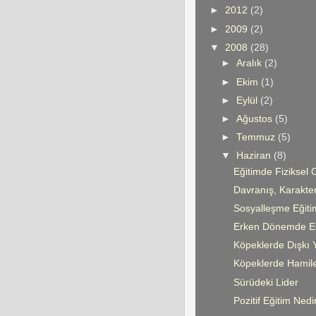
►
2012
(2)
►
2009
(2)
▼
2008
(28)
►
Aralık
(2)
►
Ekim
(1)
►
Eylül
(2)
►
Ağustos
(5)
►
Temmuz
(5)
▼
Haziran
(8)
Eğitimde Fiziksel
Davranış, Karakte
Sosyalleşme Eğiti
Erken Dönemde Eğ
Köpeklerde Dışkı 
Köpeklerde Hamil
Sürüdeki Lider
Pozitif Eğitim Nedi