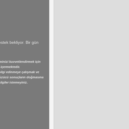
stek bekliyor. Bir gün
şiminizi kuvvetlendirmek için
 içermektedir.
bilgi edinmeye çalışmak ve
n üzücü sonuçların doğmasına
lgiler istemeyiniz.